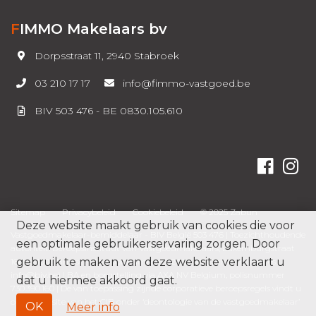
FIMMO Makelaars bv
Dorpsstraat 11, 2940 Stabroek
03 210 17 17
info@fimmo-vastgoed.be
BIV 503 476 - BE 0830.105.610
Sitemap
Privacybeleid
Cookiebeleid
© 2025 Zabun
Deze website maakt gebruik van cookies die voor
Vastgoedmakelaar-bemiddelaar - BIV België 503 476 |
Toezichthoudende
een optimale gebruikerservaring zorgen. Door
autoriteit: Beroepsinstituut van Vastgoedmakelaars, Luxemburgstraat
gebruik te maken van deze website verklaart u
16B te 1000 Brussel - Telefoonnummer
02 505 38 50
en e-mailadres (
info@biv.be
)
| BA en borgstelling via AXA NV Belgium, polisnummer
dat u hiermee akkoord gaat.
730.390.160 | De van toepassing zijnde corporatieve beroepsregels vindt u
op de website van het CIB onder ‘
deontologie van de vastgoedmakelaar
’
OK
Meer info