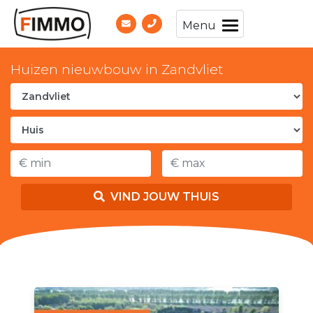
Menu
Huizen nieuwbouw in Zandvliet
VIND JOUW THUIS