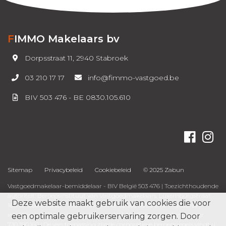
FIMMO Makelaars bv
Dorpsstraat 11, 2940 Stabroek
03 210 17 17
info@fimmo-vastgoed.be
BIV 503 476 - BE 0830.105.610
Sitemap
Privacybeleid
Cookiebeleid
© 2025 Zabun
Vastgoedmakelaar-bemiddelaar - BIV België 503 476 |
Toezichthoudende
autoriteit: Beroepsinstituut van Vastgoedmakelaars, Luxemburgstraat
Deze website maakt gebruik van cookies die voor
16B te 1000 Brussel - Telefoonnummer
02 505 38 50
en e-mailadres (
info@biv.be
)
| BA en borgstelling via AXA NV Belgium, polisnummer
een optimale gebruikerservaring zorgen. Door
730.390.160 | De van toepassing zijnde corporatieve beroepsregels vindt u