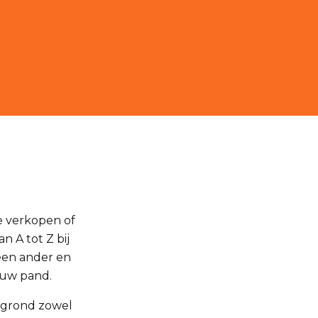
e verkopen of
n A tot Z bij
een ander en
ouw pand.
uwgrond zowel