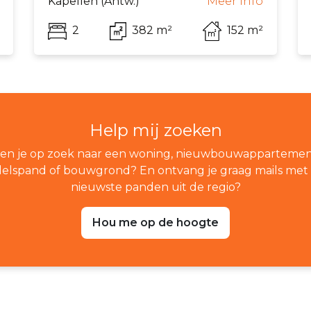
Kapellen (Antw.)
Meer info
2
382 m²
152 m²
Help mij zoeken
en je op zoek naar een woning, nieuwbouwappartemen
elspand of bouwgrond? En ontvang je graag mails met
nieuwste panden uit de regio?
Hou me op de hoogte