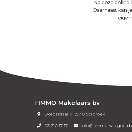
op onze online 
Daarnaast kan j
eigen
FIMMO Makelaars bv
Dorpsstraat 11, 2940 Stabroek
03 210 17 17
info@fimmo-vastgoed.