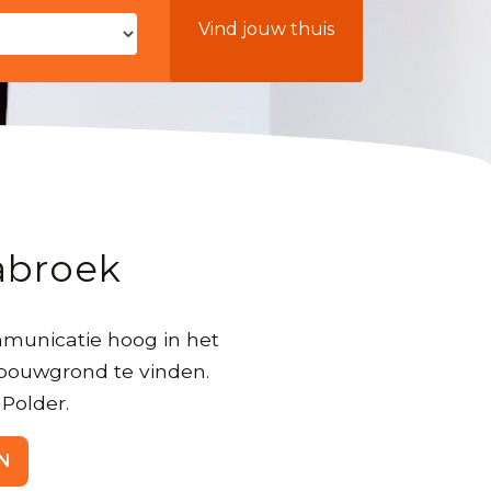
Vind jouw thuis
abroek
mmunicatie hoog in het
 bouwgrond te vinden.
Polder.
N