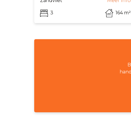
Zandvliet
Meer info
3
164 m²
B
hand