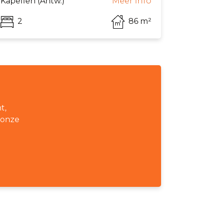
Kapellen (Antw.)
Meer info
2
86 m²
t,
 onze