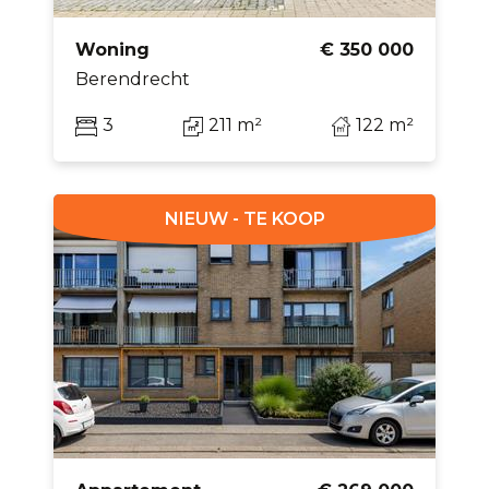
Woning
€ 350 000
Berendrecht
3
211 m²
122 m²
NIEUW - TE KOOP