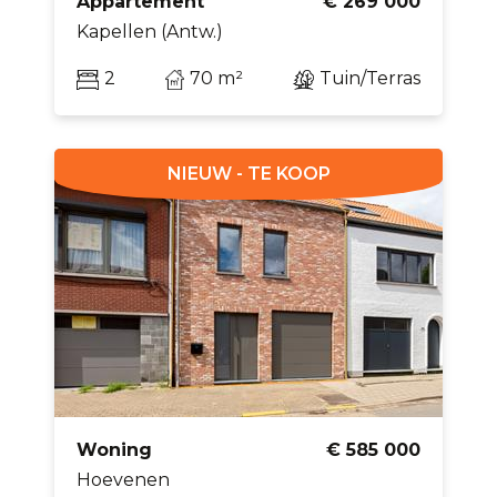
Appartement
€ 269 000
Kapellen (Antw.)
2
70 m²
Tuin/Terras
NIEUW - TE KOOP
Woning
€ 585 000
Hoevenen