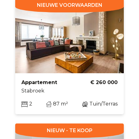
NIEUWE VOORWAARDEN
Appartement
€ 260 000
Stabroek
2
87 m²
Tuin/Terras
NIEUW - TE KOOP