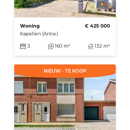
Woning
€ 425 000
Kapellen (Antw.)
3
160 m²
132 m²
NIEUW - TE KOOP