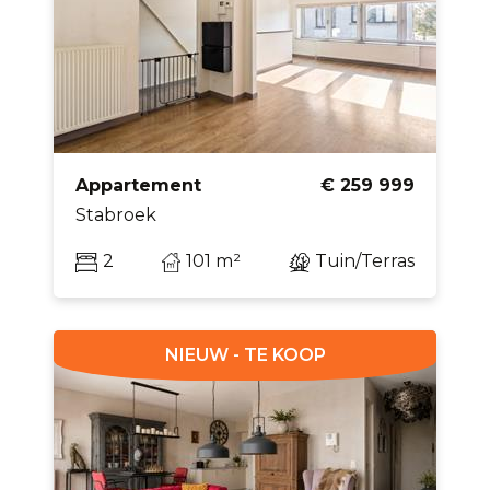
Appartement
€ 259 999
Stabroek
2
101 m²
Tuin/Terras
NIEUW - TE KOOP