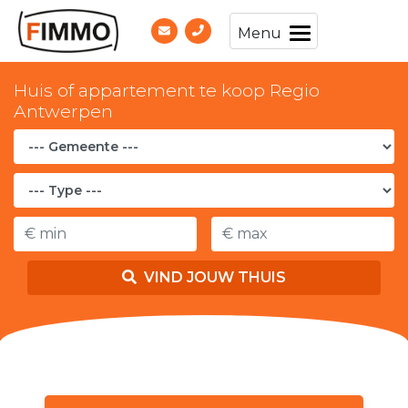
Menu
Huis of appartement te koop Regio
Antwerpen
VIND JOUW THUIS