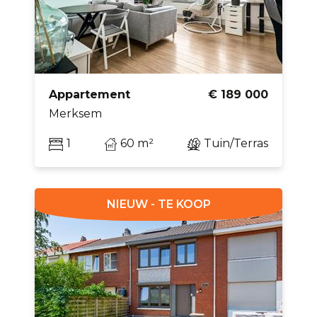
Appartement
€ 189 000
Merksem
1
60 m²
Tuin/Terras
NIEUW - TE KOOP