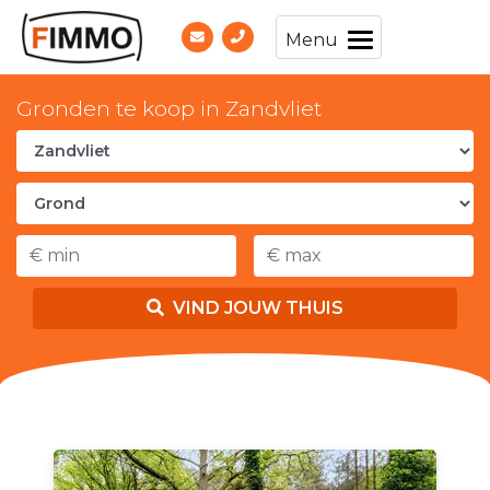
Menu
Gronden te koop in Zandvliet
VIND JOUW THUIS