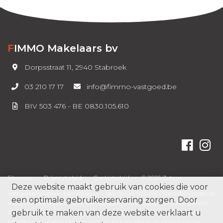
FIMMO Makelaars bv
Dorpsstraat 11, 2940 Stabroek
03 210 17 17
info@fimmo-vastgoed.be
BIV 503 476 - BE 0830.105.610
Sitemap
Privacybeleid
Cookiebeleid
© 2025 Zabun
Deze website maakt gebruik van cookies die voor
Vastgoedmakelaar-bemiddelaar - BIV België 503 476 |
Toezichthoudende
een optimale gebruikerservaring zorgen. Door
autoriteit: Beroepsinstituut van Vastgoedmakelaars, Luxemburgstraat
gebruik te maken van deze website verklaart u
16B te 1000 Brussel - Telefoonnummer
02 505 38 50
en e-mailadres (
info@biv.be
)
| BA en borgstelling via AXA NV Belgium, polisnummer