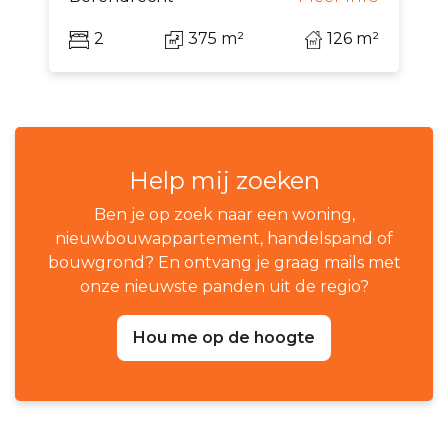
2
375 m²
126 m²
Help mij zoeken
Ben je op zoek naar een woning,
nieuwbouwappartement, handelspand of
bouwgrond? En ontvang je graag mails met
onze nieuwste panden uit de regio?
Hou me op de hoogte