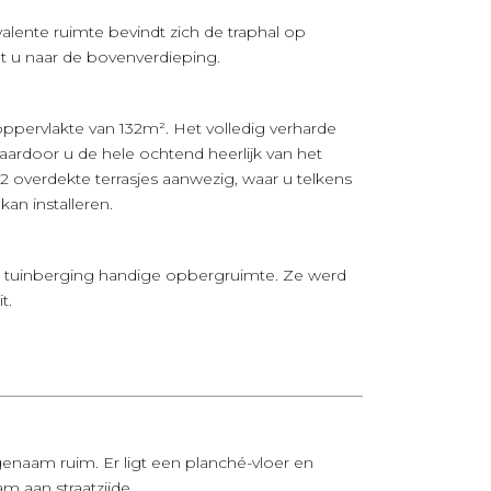
lente ruimte bevindt zich de traphal op
idt u naar de bovenverdieping.
oppervlakte van 132m². Het volledig verharde
waardoor u de hele ochtend heerlijk van het
 2 overdekte terrasjes aanwezig, waar u telkens
kan installeren.
en tuinberging handige opbergruimte. Ze werd
t.
enaam ruim. Er ligt een planché-vloer en
am aan straatzijde.