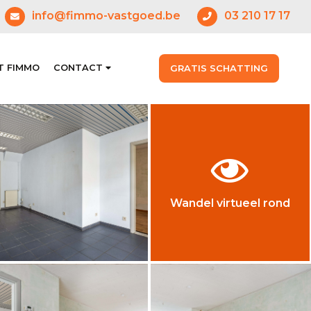
info@fimmo-vastgoed.be
03 210 17 17
GRATIS SCHATTING
T FIMMO
CONTACT
Wandel virtueel rond