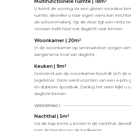
Multifunctionele ruimte | 18m²
U komt de woning via een glazen voordeur bin
ruimte, dewelke u naar eigen wens kan inricht
als schoenmakerij. Op de vloer ligt een nette t
vooraan trekt heel wat daglicht naar binnen.
Woonkamer | 20m²
In de woonkamer op laminaatvloer zorgen ram
aangename inval van daglicht.
Keuken | 9m²
Grenzend aan de woonkamer bevindt zich de 
tegelvloer. Deze werd voorzien van een 4-pits 
en dubbele spoelbak. Dankzij het raam kijkt u uit
daglicht binnen.
VERDIEPING 1
Nachthal | 5m²
Via de trap komt u boven in de nachthal, dewel
met de berging en de badkamer.