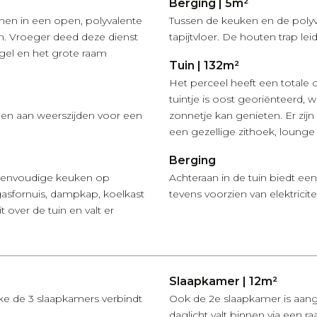
Berging | 5m²
nen in een open, polyvalente
Tussen de keuken en de polyva
en. Vroeger deed deze dienst
tapijtvloer. De houten trap le
egel en het grote raam
Tuin | 132m²
Het perceel heeft een totale 
tuintje is oost georiënteerd, 
en aan weerszijden voor een
zonnetje kan genieten. Er zijn
een gezellige zithoek, lounge 
Berging
eenvoudige keuken op
Achteraan in de tuin biedt e
gasfornuis, dampkap, koelkast
tevens voorzien van elektricitei
 over de tuin en valt er
Slaapkamer | 12m²
ke de 3 slaapkamers verbindt
Ook de 2e slaapkamer is aang
daglicht valt binnen via een ra