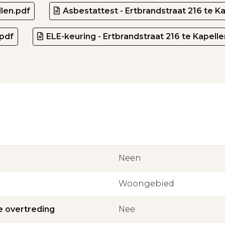
llen.pdf
Asbestattest - Ertbrandstraat 216 te K
.pdf
ELE-keuring - Ertbrandstraat 216 te Kapelle
Neen
Woongebied
 overtreding
Nee