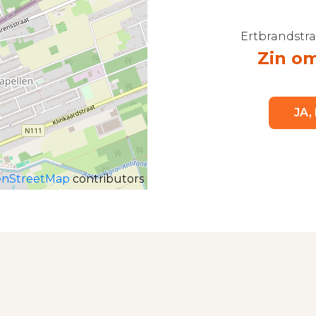
Ertbrandstraa
Zin om
JA,
nStreetMap
contributors