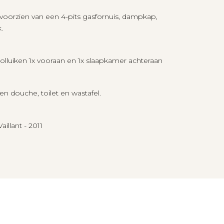
oorzien van een 4-pits gasfornuis, dampkap,
.
olluiken 1x vooraan en 1x slaapkamer achteraan
n douche, toilet en wastafel.
llant - 2011