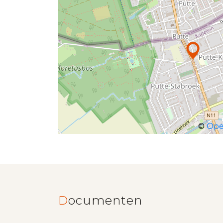
©
Ope
Documenten