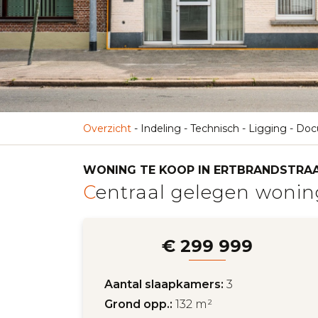
Overzicht
-
Indeling
-
Technisch
-
Ligging
-
Doc
WONING TE KOOP IN ERTBRANDSTRAA
Centraal gelegen woning
€ 299 999
Aantal slaapkamers:
3
Grond opp.:
132 m²