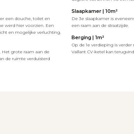
Slaapkamer | 10m²
r een douche, toilet en
De 3e slaapkamer is eveneen
ne werd hier voorzien. Een
een raam aan de straatzijde.
cht en mogelijke verluchting.
Berging | 1m²
Op de 1e verdieping is verder
. Het grote raam aan de
Vaillant CV-ketel kan terugvin
kan de ruimte verduisterd