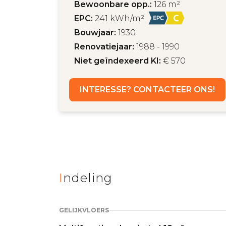
Bewoonbare opp.:
126 m²
EPC:
241 kWh/m²
Bouwjaar:
1930
Renovatiejaar:
1988 - 1990
Niet geïndexeerd KI:
€ 570
INTERESSE? CONTACTEER ONS!
Indeling
GELIJKVLOERS