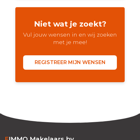
Niet wat je zoekt?
Vul jouw wensen in en wij zoeken
met je mee!
REGISTREER MIJN WENSEN
FIMMO Makelaars bv