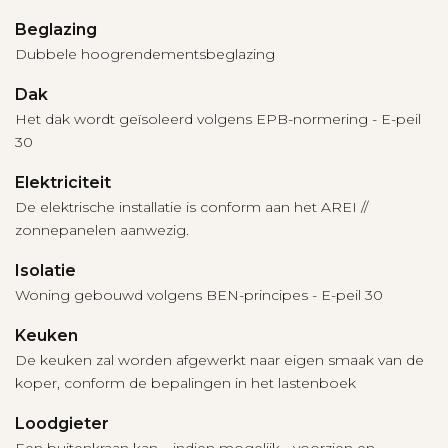
Beglazing
Dubbele hoogrendementsbeglazing
Dak
Het dak wordt geïsoleerd volgens EPB-normering - E-peil
30
Elektriciteit
De elektrische installatie is conform aan het AREI //
zonnepanelen aanwezig.
Isolatie
Woning gebouwd volgens BEN-principes - E-peil 30
Keuken
De keuken zal worden afgewerkt naar eigen smaak van de
koper, conform de bepalingen in het lastenboek
Loodgieter
Een buitenkraan kan – indien mogelijk - voorzien en