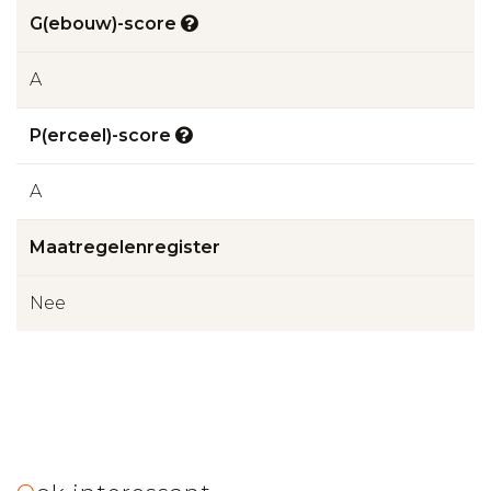
G(ebouw)-score
A
P(erceel)-score
A
Maatregelenregister
Nee