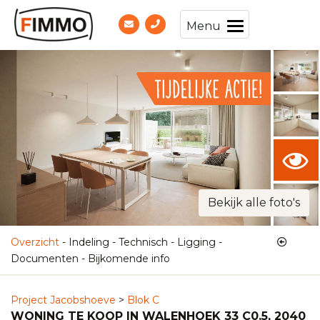
Menu
Bekijk alle foto's
Overzicht
-
Indeling
-
Technisch
-
Ligging
-
Documenten
-
Bijkomende info
Project Jacobshoeve
>
Blok C
WONING TE KOOP IN WALENHOEK 33 C0.5, 2040