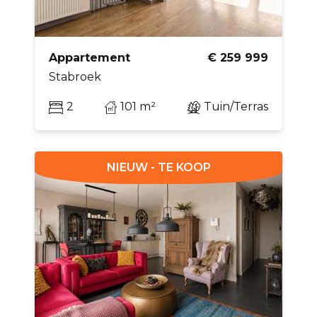
Appartement
€ 259 999
Stabroek
2
101 m²
Tuin/Terras
NIEUW - TE KOOP