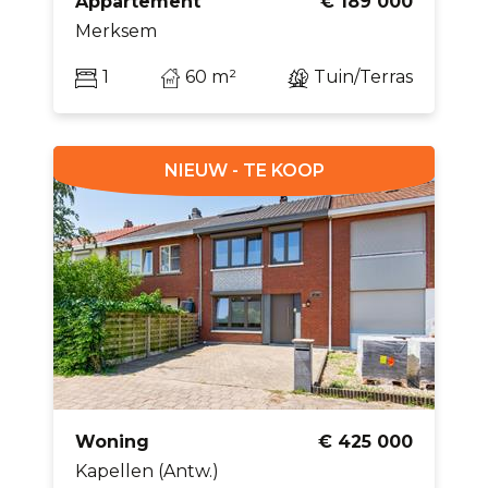
Appartement
€ 189 000
Merksem
1
60 m²
Tuin/Terras
NIEUW - TE KOOP
Woning
€ 425 000
Kapellen (Antw.)