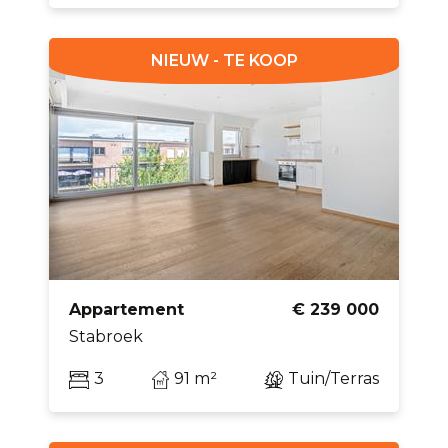
NIEUW - TE KOOP
Appartement
€ 239 000
Stabroek
3
91 m²
Tuin/Terras