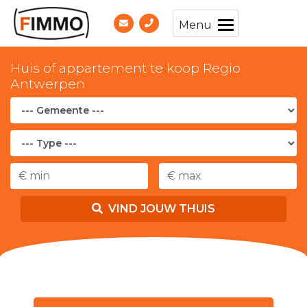
Menu
Huis of appartement te koop Regio
Antwerpen
VIND JOUW THUIS